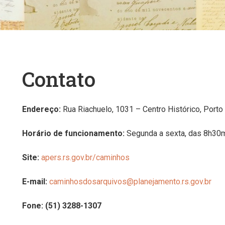
Contato
Endereço:
Rua Riachuelo, 1031 – Centro Histórico, Port
Horário de funcionamento:
Segunda a sexta, das 8h30m
Site:
apers.rs.gov.br/caminhos
E-mail:
caminhosdosarquivos@planejamento.rs.gov.br
Fone: (51) 3288-1307