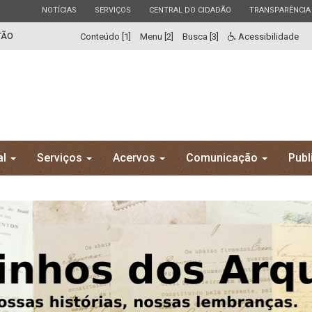
ESTADO
ESTADO
ESTADO
ESTADO
NOTÍCIAS
SERVIÇOS
CENTRAL DO CIDADÃO
TRANSPARÊNCIA
TÃO
Conteúdo [1]
Menu [2]
Busca [3]
Acessibilidade
al
Serviços
Acervos
Comunicação
Publ