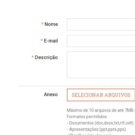
Obrigatório
Nome
Obrigatório
E-mail
Obrigatório
Descrição
Anexo
SELECIONAR ARQUIVOS
Máximo de 10 arquivos de até 7MB 
Formatos permitidos:
- Documentos (doc,docx,txt,rtf,odt)
- Apresentações (ppt,pptx,pps)