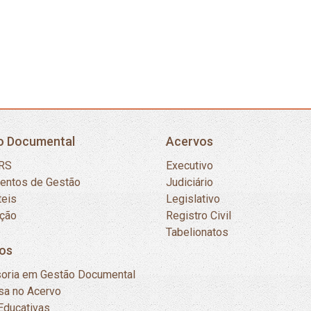
o Documental
Acervos
RS
Executivo
mentos de Gestão
Judiciário
teis
Legislativo
ação
Registro Civil
Tabelionatos
os
oria em Gestão Documental
sa no Acervo
Educativas