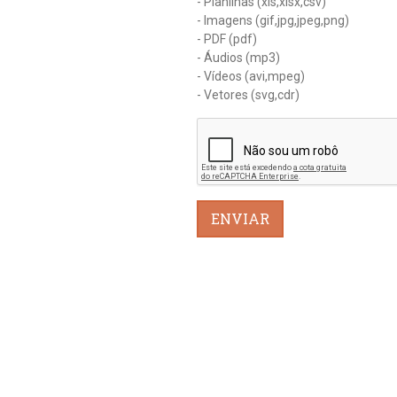
- Planilhas (xls,xlsx,csv)
- Imagens (gif,jpg,jpeg,png)
- PDF (pdf)
- Áudios (mp3)
- Vídeos (avi,mpeg)
- Vetores (svg,cdr)
ENVIAR