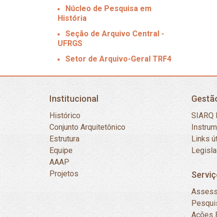
Núcleo de Pesquisa em
História
Seção de Arquivo Central -
UFRGS
Setor de Arquivo-Geral TRF4
Institucional
Gestã
Histórico
SIARQ 
Conjunto Arquitetônico
Instru
Estrutura
Links ú
Equipe
Legisl
AAAP
Projetos
Serviç
Assess
Pesqui
Ações 