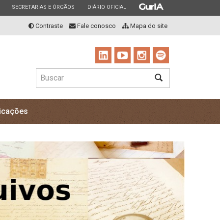
ESTADO
ESTADO
ESTADO
SECRETARIAS E ÓRGÃOS
DIÁRIO OFICIAL
Contraste
Fale conosco
Mapa do site
Buscar
BUSCAR
icações