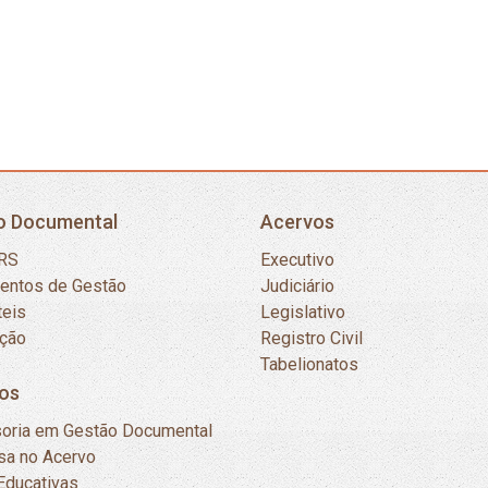
o Documental
Acervos
RS
Executivo
mentos de Gestão
Judiciário
teis
Legislativo
ação
Registro Civil
Tabelionatos
os
oria em Gestão Documental
sa no Acervo
Educativas