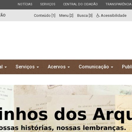
ESTADO
ESTADO
ESTADO
ESTADO
NOTÍCIAS
SERVIÇOS
CENTRAL DO CIDADÃO
TRANSPARÊNCIA
TÃO
Conteúdo [1]
Menu [2]
Busca [3]
Acessibilidade
al
Serviços
Acervos
Comunicação
Publ