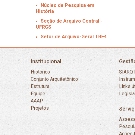
Núcleo de Pesquisa em
História
Seção de Arquivo Central -
UFRGS
Setor de Arquivo-Geral TRF4
Institucional
Gestã
Histórico
SIARQ 
Conjunto Arquitetônico
Instru
Estrutura
Links ú
Equipe
Legisl
AAAP
Projetos
Serviç
Assess
Pesqui
Ações 