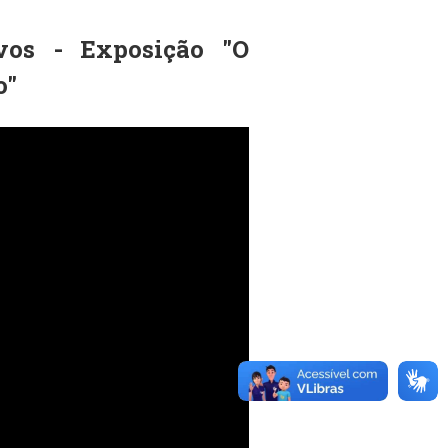
vos - Exposição "O
o"