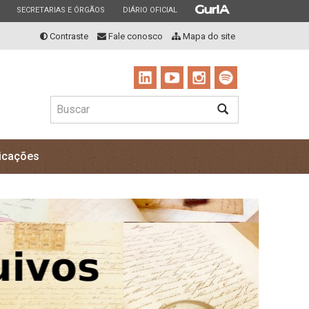
ESTADO
ESTADO
ESTADO
SECRETARIAS E ÓRGÃOS
DIÁRIO OFICIAL
Contraste
Fale conosco
Mapa do site
Buscar
BUSCAR
icações