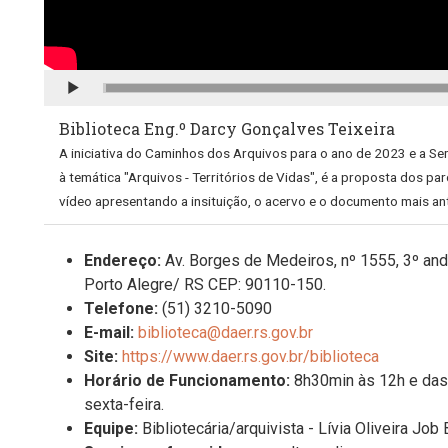
CONTINUAR
Biblioteca Eng.º Darcy Gonçalves Teixeira
A iniciativa do Caminhos dos Arquivos para o ano de 2023 e a S
à temática "Arquivos - Territórios de Vidas", é a proposta dos p
vídeo apresentando a insituição, o acervo e o documento mais an
Endereço:
Av. Borges de Medeiros, nº 1555, 3º andar
Porto Alegre/ RS CEP: 90110-150.
Telefone:
(51) 3210-5090
E-mail:
biblioteca@daer.rs.gov.br
Site:
https://www.daer.rs.gov.br/biblioteca
Horário de Funcionamento:
8h30min às 12h e das
sexta-feira.
Equipe:
B
ibliotecária/arquivista - Lívia Oliveira Jo