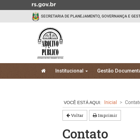
Ir
para
SECRETARIA DE PLANEJAMENTO, GOVERNANÇA E GES
o
conteúdo
Ir
para
o
menu
Ir
Início
para
Institucional
Gestão Document
do
a
menu
Início
busca
do
conteúdo
Inicial
Contat
Voltar
Imprimir
Contato