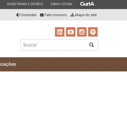
ESTADO
ESTADO
ESTADO
SECRETARIAS E ÓRGÃOS
DIÁRIO OFICIAL
Contraste
Fale conosco
Mapa do site
Buscar
BUSCAR
icações