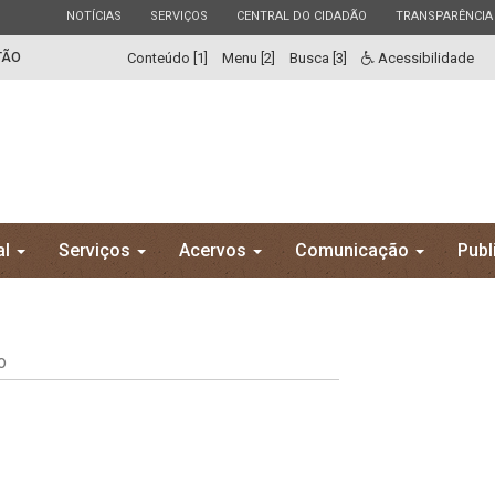
ESTADO
ESTADO
ESTADO
ESTADO
NOTÍCIAS
SERVIÇOS
CENTRAL DO CIDADÃO
TRANSPARÊNCIA
TÃO
Conteúdo [1]
Menu [2]
Busca [3]
Acessibilidade
al
Serviços
Acervos
Comunicação
Publ
o