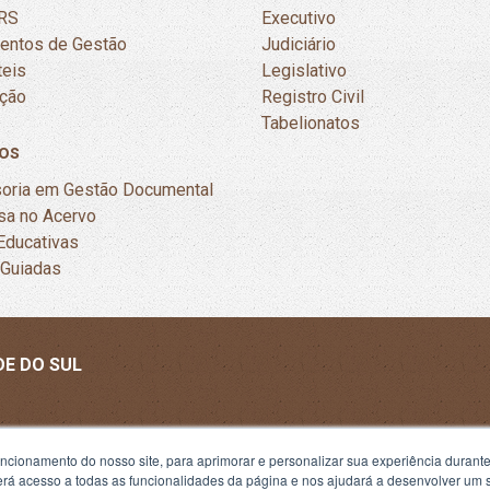
RS
Executivo
mentos de Gestão
Judiciário
teis
Legislativo
ação
Registro Civil
Tabelionatos
os
oria em Gestão Documental
sa no Acervo
Educativas
 Guiadas
DE DO SUL
uncionamento do nosso site, para aprimorar e personalizar sua experiência duran
 terá acesso a todas as funcionalidades da página e nos ajudará a desenvolver um