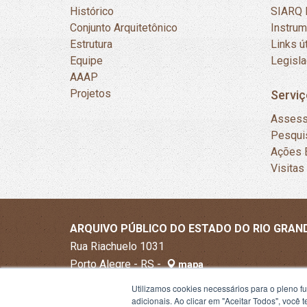
Histórico
SIARQ 
Conjunto Arquitetônico
Instru
Estrutura
Links ú
Equipe
Legisl
AAAP
Projetos
Serviç
Assess
Pesqui
Ações 
Visitas
ARQUIVO PÚBLICO DO ESTADO DO RIO GRAN
Rua Riachuelo 1031
Porto Alegre - RS -
mapa
90010-270
Utilizamos cookies necessários para o pleno f
Fone:
+55 51 3288-1300
adicionais. Ao clicar em "Aceitar Todos", você