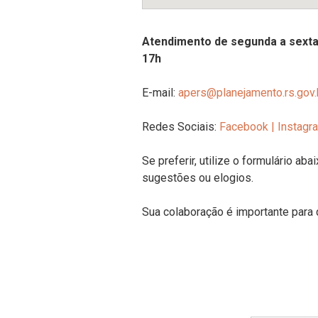
Atendimento de s
egunda a sexta
17h
E-mail:
apers@planejamento.rs.gov.
Redes Sociais:
Facebook
|
Instagr
Se preferir, utilize o formulário aba
sugestões ou elogios.
Sua colaboração é importante para