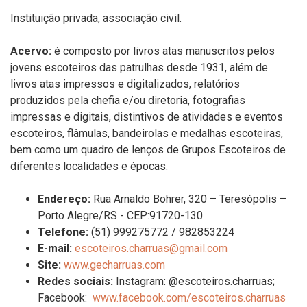
Instituição
privada, associação civil.
Acervo:
é
composto
por
livros atas manuscritos pelos
jovens escoteiros das
p
atrulhas desde 1931,
além de
livros atas impressos e digitalizados, relatórios
produzidos
pela
chefia e/ou diretoria, fotografias
impressas e digitais, distintivos de atividades e eventos
escoteiros, flâmulas, bandeirolas e medalhas escoteiras,
bem como um quadro de lenços de Grupos Escoteiros de
diferentes localidades e épocas.
Endereço:
Rua Arnaldo Bohrer, 320 – Teresópolis –
Porto Alegre/RS - CEP:
91720-130
Telefone:
(51)
999275772 / 982853224
E-mail:
escoteiros.charruas@gmail.com
S
ite
:
www.gecharruas.com
R
edes sociais
:
Instagram: @escoteiros.charruas;
Facebook:
www.facebook.com/escoteiros.charruas