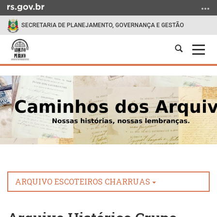
Ir
para
SECRETARIA DE PLANEJAMENTO, GOVERNANÇA E GESTÃO
o
conteúdo
Abrir
Alter
Ir
a
a
para
Início
busca
nave
o
do
menu
conteúdo
Ir
para
a
busca
ARQUIVO ESCOTEIROS CHARRUAS