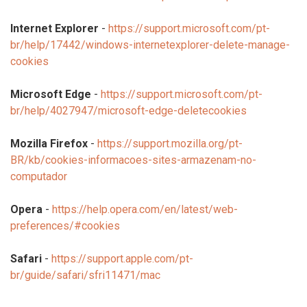
Internet Explorer
-
https://support.microsoft.com/pt-
br/help/17442/windows-internetexplorer-delete-manage-
cookies
Microsoft Edge
-
https://support.microsoft.com/pt-
br/help/4027947/microsoft-edge-deletecookies
Mozilla Firefox
-
https://support.mozilla.org/pt-
BR/kb/cookies-informacoes-sites-armazenam-no-
computador
Opera
-
https://help.opera.com/en/latest/web-
preferences/#cookies
Safari
-
https://support.apple.com/pt-
br/guide/safari/sfri11471/mac