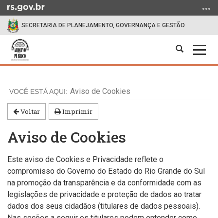
Ir
para
SECRETARIA DE PLANEJAMENTO, GOVERNANÇA E GESTÃO
o
conteúdo
Abrir
Alter
Ir
a
a
para
Início
busca
nave
o
do
menu
Aviso de Cookies
conteúdo
Ir
para
Voltar
Imprimir
a
Aviso de Cookies
busca
Este aviso de Cookies e Privacidade reflete o
compromisso do Governo do Estado do Rio Grande do Sul
na promoção da transparência e da conformidade com as
legislações de privacidade e proteção de dados ao tratar
dados dos seus cidadãos (titulares de dados pessoais).
Nas seções a seguir os titulares podem entender como