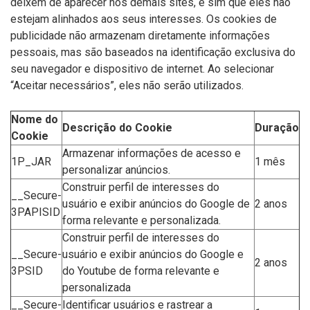
deixem de aparecer nos demais sites, e sim que eles não
estejam alinhados aos seus interesses. Os cookies de
publicidade não armazenam diretamente informações
pessoais, mas são baseados na identificação exclusiva do
seu navegador e dispositivo de internet. Ao selecionar
“Aceitar necessários”, eles não serão utilizados.
Nome do
Descrição do Cookie
Duração
Cookie
Armazenar informações de acesso e
1P_JAR
1 mês
personalizar anúncios.
Construir perfil de interesses do
__Secure-
usuário e exibir anúncios do Google de
2 anos
3PAPISID
forma relevante e personalizada.
Construir perfil de interesses do
__Secure-
usuário e exibir anúncios do Google e
2 anos
3PSID
do Youtube de forma relevante e
personalizada
__Secure-
Identificar usuários e rastrear a