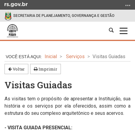
Ir
para
SECRETARIA DE PLANEJAMENTO, GOVERNANÇA E GESTÃO
o
conteúdo
Abrir
Alter
Ir
a
a
para
Início
busca
nave
o
do
menu
Inicial
Serviços
Visitas Guiadas
conteúdo
Ir
para
Voltar
Imprimir
a
Visitas Guiadas
busca
As visitas tem o propósito de apresentar a Instituição, sua
história e os serviços por ela oferecidos, assim como
a
estrutura do seu complexo arquitetônico e seus
acervos
.
- VISITA GUIADA PRESENCIAL: