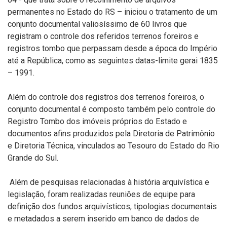
permanentes no Estado do RS
–
i
niciou
o tratamento
de um
conjunto
documental
valiosíssimo
de 60
livro
s
que
registram
o controle
dos
referidos
terrenos foreiros
e
registros tombo
que perpassam desde a época do Império
até a República
, como as seguintes
datas-limite
gerai
1835
– 1991
.
Além do
controle dos registros dos
terrenos foreiros, o
conjunto documental é composto
também
pelo
controle do
R
egistro
T
ombo dos
imóveis
próprios
do Estado e
documentos
afins
produzidos pela Diretoria de Patrimônio
e Diretoria Técnica
, vinculados ao Tesouro do Estado do Rio
Grande do Sul.
Além de pesquisas relacionadas à história arquivística e
legislação, f
oram realizadas reuniões de equipe para
definição dos fundos arquivísticos, tipologias documentais
e metadados a serem inserido em banco de dados de