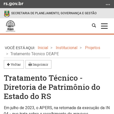
Ir
para
SECRETARIA DE PLANEJAMENTO, GOVERNANÇA E GESTÃO
o
conteúdo
Abrir
Alter
Ir
a
a
para
Início
busca
nave
o
do
menu
Inicial
Institucional
Projetos
conteúdo
Ir
Tratamento Técnico DEAPE
para
a
Voltar
Imprimir
busca
Tratamento Técnico -
Diretoria de Patrimônio do
Estado do RS
Em julho de 2023, o
APERS, na retomada da execução da IN
04
-
que trata sobre o recolhimento de arquivos