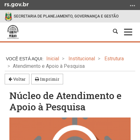
Ir
para
SECRETARIA DE PLANEJAMENTO, GOVERNANÇA E GESTÃO
o
conteúdo
Abrir
Alter
Ir
a
a
para
Início
busca
nave
o
do
menu
Inicial
Institucional
Estrutura
conteúdo
Ir
Atendimento e Apoio à Pesquisa
para
a
Voltar
Imprimir
busca
Núcleo de Atendimento e
Apoio à Pesquisa